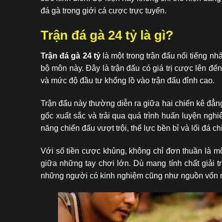
đá gà trong giới cá cược trực tuyến.
Trận đá gà 24 tỷ là gì?
Trận đá gà 24 tỷ
là một trong trận đấu nổi tiếng nh
bộ môn này. Đây là trận đấu có giá trị cược lên đến
và mức độ đầu tư khổng lồ vào trận đấu đỉnh cao.
Trận đấu này thường diễn ra giữa hai chiến kê đẳn
gốc xuất sắc và trải qua quá trình huấn luyện ng
năng chiến đấu vượt trội, thể lực bền bỉ và lối đá ch
Với số tiền cược khủng, không chỉ đơn thuần là mộ
giữa những tay chơi lớn. Dù mang tính chất giải t
những người có kinh nghiệm cũng như nguồn vốn