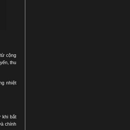
 từ cộng
yến, thu
ng nhiệt
 khi bắt
và chính