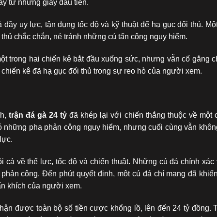
ay từ những giây đầu tiên.
 đầy uy lực, tận dụng tốc độ và kỹ thuật để hạ gục đối thủ. Một
g thủ chắc chắn, né tránh những cú tấn công nguy hiểm.
một trong hai chiến kê bắt đầu xuống sức, nhưng vẫn cố gắng c
t chiến kê đã hạ gục đối thủ trong sự reo hò của người xem.
nh,
trận đá gà 24 tỷ
đã khép lại với chiến thắng thuộc về một 
có những pha phản công nguy hiểm, nhưng cuối cùng vẫn không
lực.
i cả về thể lực, tốc độ và chiến thuật. Những cú đá chính xác
 phản công. Đến phút quyết định, một cú đá chí mạng đã khiến
hấn khích của người xem.
hận được toàn bộ số tiền cược khổng lồ, lên đến 24 tỷ đồng. 