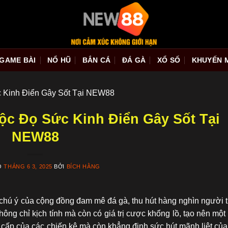
GAME BÀI
NỔ HŨ
BẮN CÁ
ĐÁ GÀ
XỔ SỐ
KHUYẾN 
c Kinh Điển Gây Sốt Tại NEW88
ộc Đọ Sức Kinh Điển Gây Sốt Tại
NEW88
O
THÁNG 6 3, 2025
BỞI
BÍCH HẰNG
chú ý của cộng đồng đam mê đá gà, thu hút hàng nghìn người t
ông chỉ kịch tính mà còn có giá trị cược khổng lồ, tạo nên một
g cấp của các chiến kê mà còn khẳng định sức hút mãnh liệt củ