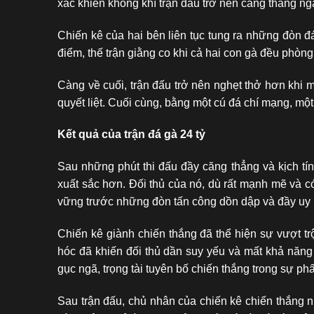
xác khiến không khí trận đấu trở nên căng thẳng ng
Chiến kê của hai bên liên tục tung ra những đòn đá
điểm, thế trận giằng co khi cả hai con gà đều phòn
Càng về cuối, trận đấu trở nên nghẹt thở hơn khi 
quyết liệt. Cuối cùng, bằng một cú đá chí mạng, mộ
Kết quả của trận đá gà 24 tỷ
Sau những phút thi đấu đầy căng thẳng và kịch tí
xuất sắc hơn. Đối thủ của nó, dù rất mạnh mẽ và 
vững trước những đòn tấn công dồn dập và đầy uy 
Chiến kê giành chiến thắng đã thể hiện sự vượt trộ
hóc đã khiến đối thủ dần suy yếu và mất khả năng
gục ngã, trọng tài tuyên bố chiến thắng trong sự p
Sau trận đấu, chủ nhân của chiến kê chiến thắng n