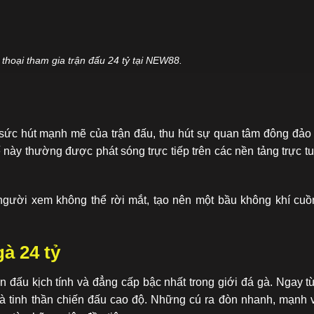
 thoại tham gia trận đấu 24 tỷ tại NEW88.
 sức hút mạnh mẽ của trận đấu, thu hút sự quan tâm đông đảo
 này thường được phát sóng trực tiếp trên các nền tảng trực tu
 người xem không thể rời mắt, tạo nên một bầu không khí cuồ
à 24 tỷ
 đấu kịch tính và đẳng cấp bậc nhất trong giới đá gà. Ngay từ
và tinh thần chiến đấu cao độ. Những cú ra đòn nhanh, mạnh 