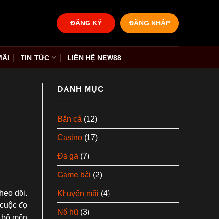
ĐĂNG KÝ
ĐĂNG NHẬP
MÃI
TIN TỨC
LIÊN HỆ NEW88
DANH MỤC
Bắn cá
(12)
Casino
(17)
Đá gà
(7)
Game bài
(2)
heo dõi.
Khuyến mãi
(4)
 cuộc đọ
Nổ hũ
(3)
a bộ môn