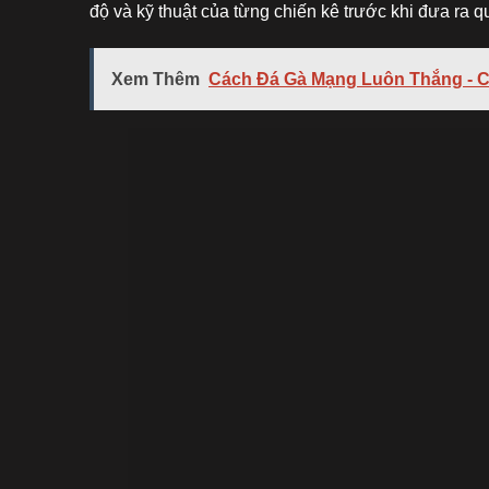
độ và kỹ thuật của từng chiến kê trước khi đưa ra q
Xem Thêm
Cách Đá Gà Mạng Luôn Thắng - 