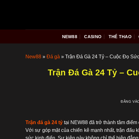
Bỏ
qua
nội
dung
NEW88
CASINO
THỂ THAO
New88
»
Đá gà
»
Trận Đá Gà 24 Tỷ – Cuộc Đọ Sứ
Trận Đá Gà 24 Tỷ – Cu
ĐĂNG VÀ
Trận đá gà 24 tỷ
tại NEW88 đã trở thành tâm điểm 
Với sự góp mặt của chiến kê mạnh nhất, trận đấu kh
sức kinh điển. Sự kiện này không chỉ thể hiện đẳn