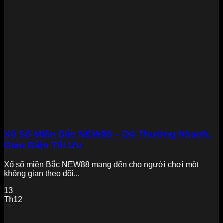
Xổ Số Miền Bắc NEW88 – Dò Thưởng Nhanh,
Giao Diện Tối Ưu
Xổ số miền Bắc NEW88 mang đến cho người chơi một
không gian theo dõi...
13
Th12