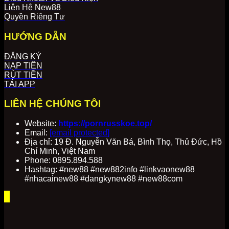
Liên Hệ New88
Quyền Riêng Tư
HƯỚNG DẪN
ĐĂNG KÝ
NẠP TIỀN
RÚT TIỀN
TẢI APP
LIÊN HỆ CHÚNG TÔI
Website:
https://pornrusskoe.top/
Email:
[email protected]
Địa chỉ: 19 Đ. Nguyễn Văn Bá, Bình Thọ, Thủ Đức, Hồ
Chí Minh, Việt Nam
Phone: 0895.894.588
Hashtag: #new88 #new882info #linkvaonew88
#nhacainew88 #dangkynew88 #new88com