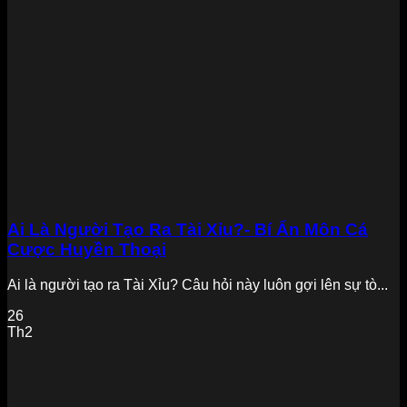
Ai Là Người Tạo Ra Tài Xỉu?- Bí Ẩn Môn Cá
Cược Huyền Thoại
Ai là người tạo ra Tài Xỉu? Câu hỏi này luôn gợi lên sự tò...
26
Th2