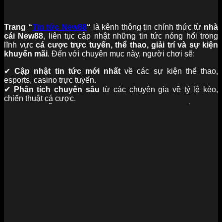
Trang “
Tin tức New88
“
là kênh thông tin chính thức từ
nhà
cái New88
, liên tục cập nhật những tin tức nóng hổi trong
lĩnh vực
cá cược trực tuyến, thể thao, giải trí và sự kiện
khuyến mãi
. Đến với chuyên mục này, người chơi sẽ:
✔
Cập nhật tin tức mới nhất
về các sự kiện thể thao,
esports, casino trực tuyến.
✔
Phân tích chuyên sâu
từ các chuyên gia về tỷ lệ kèo,
chiến thuật cá cược.
✔
Hướng dẫn chi tiết
cách chơi game bài, slot, bắn cá và
các trò chơi hot.
✔
Đánh giá khách quan
các nhà cái uy tín, so sánh ưu
nhược điểm.
✔
Thông tin khuyến mãi
độc quyền – Ưu đãi nạp thưởng,
hoàn trả hấp dẫn.
New88
cam kết
mang đến nội dung
chính xác, chất lượng
và kịp thời
, giúp người chơi luôn nắm bắt
xu hướng và cơ
hội
trong thế giới cá cược trực tuyến.