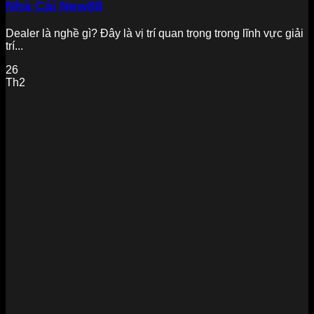
Nhà Cái New88
Dealer là nghề gì? Đây là vị trí quan trọng trong lĩnh vực giải
trí...
26
Th2