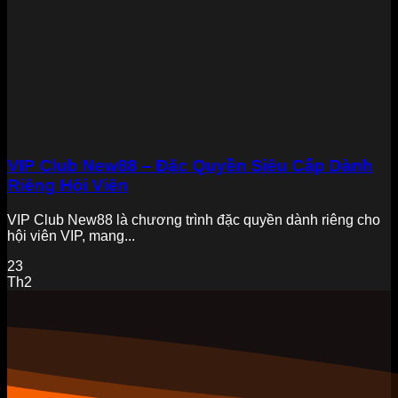
VIP Club New88 – Đặc Quyền Siêu Cấp Dành
Riêng Hội Viên
VIP Club New88 là chương trình đặc quyền dành riêng cho
hội viên VIP, mang...
23
Th2