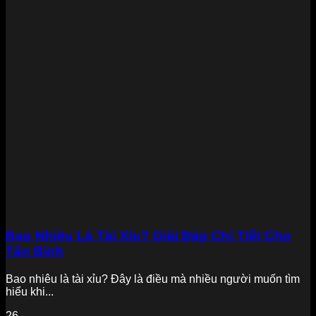
Bao Nhiêu Là Tài Xỉu? Giải Đáp Chi Tiết Cho
Tân Binh
Bao nhiêu là tài xỉu? Đây là điều mà nhiều người muốn tìm
hiểu khi...
26