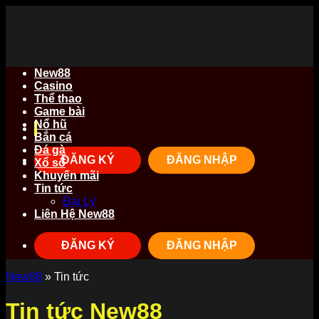
Bỏ
qua
nội
dung
New88
Casino
Thể thao
Game bài
Nổ hũ
Bắn cá
Đá gà
ĐĂNG KÝ
ĐĂNG NHẬP
Xổ số
Khuyến mãi
Tin tức
Đại Lý
Liên Hệ New88
ĐĂNG KÝ
ĐĂNG NHẬP
New88
»
Tin tức
Tin tức
New88