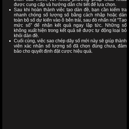
được cung cấp và hướng dẫn chi tiết để lựa chọn.
Sau khi hoàn thành việc tạo dàn đề, bạn cần kiểm tra
nhanh chóng số lượng số bằng cách nhập hoặc dán
toàn bộ số dự kiến vào ô bên trái, sau đó nhấn nút “Tạo
mức số” để nhận kết quả ngay lập tức. Những số
không xuất hiện trong kết quả sẽ được tự động loại bỏ
khỏi dàn đề.
Cuối cùng, việc sao chép dãy số mới này sẽ giúp thành
viên xác nhận số lượng số đã chọn đúng chưa, đảm
bảo cho quyết định đặt cược hiệu quả.