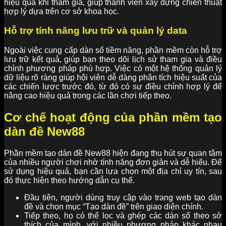
hiệu quả khi tham gia, giúp thành viên xây dựng chiến thuật
hợp lý dựa trên cơ sở khoa học.
Hỗ trợ tính năng lưu trữ và quản lý data
Ngoài việc cung cấp dàn số tiềm năng, phần mềm còn hỗ trợ
lưu trữ kết quả, giúp bạn theo dõi lịch sử tham gia và điều
chỉnh phương pháp phù hợp. Việc có một hệ thống quản lý
dữ liệu rõ ràng giúp hội viên dễ dàng phân tích hiệu suất của
các chiến lược trước đó, từ đó có sự điều chỉnh hợp lý để
nâng cao hiệu quả trong các lần chơi tiếp theo.
Cơ chế hoạt động của phần mềm tạo
dàn đề New88
Phần mềm tạo dàn đề New88 hiện đang thu hút sự quan tâm
của nhiều người chơi nhờ tính năng đơn giản và dễ hiểu. Để
sử dụng hiệu quả, bạn cần lựa chọn một địa chỉ uy tín, sau
đó thực hiện theo hướng dẫn cụ thể.
Đầu tiên, người dùng truy cập vào trang web tạo dàn
đề và chọn mục “Tạo dàn đề” trên giao diện chính.
Tiếp theo, họ có thể lọc và ghép các dàn số theo sở
thích của mình, với nhiều phương pháp khác nhau