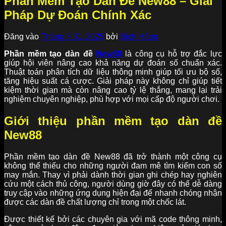
Phần Mềm Tạo Dàn Đề New88 – Giải
Pháp Dự Đoán Chính Xác
Đăng vào
Tháng 3 31, 2025
bởi
Bích Hằng
Phần mềm tạo dàn đề
New88
là công cụ hỗ trợ đắc lực
giúp hội viên nâng cao khả năng dự đoán số chuẩn xác.
Thuật toán phân tích dữ liệu thông minh giúp tối ưu bộ số,
tăng hiệu suất cá cược. Giải pháp này không chỉ giúp tiết
kiệm thời gian mà còn nâng cao tỷ lệ thắng, mang lại trải
nghiệm chuyên nghiệp, phù hợp với mọi cấp độ người chơi.
Giới thiệu phần mềm tạo dàn đề
New88
Phần mềm tạo dàn đề New88 đã trở thành một công cụ
không thể thiếu cho những người đam mê tìm kiếm con số
may mắn. Thay vì phải dành thời gian ghi chép hay nghiên
cứu một cách thủ công, người dùng giờ đây có thể dễ dàng
truy cập vào những ứng dụng hiện đại để nhanh chóng nhận
được các dàn đề chất lượng chỉ trong một chốc lát.
Được thiết kế bởi các chuyên gia với mã code thông minh,