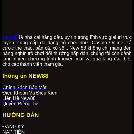
New88
là nhà cái hàng đầu, uy tín trong lĩnh vực giải trí trực
tuyến, cung cấp đa dạng trò chơi như: Casino Online, cá
cược thể thao, bắn cá, xổ số... New 88 không chỉ mang đến
hàng nghìn trò chơi đổi thưởng hấp dẫn, chúng tôi còn dành
tặng nhiều chương trình khuyến mãi và quà tặng đặc biệt
cho các thành viên tham gia.
thông tin NEW88
Chính Sách Bảo Mật
Điều Khoản Và Điều Kiện
Liên Hệ New88
Quyền Riêng Tư
HƯỚNG DẪN
ĐĂNG KÝ
NẠP TIỀN