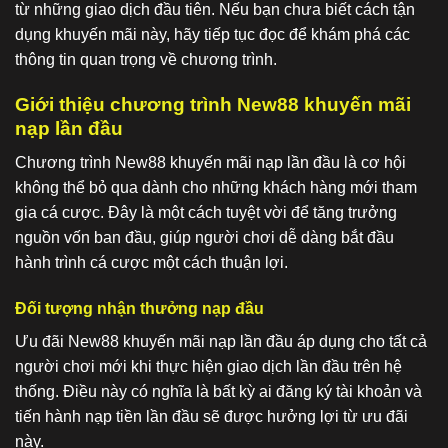
từ những giao dịch đầu tiên. Nếu bạn chưa biết cách tận
dụng khuyến mãi này, hãy tiếp tục đọc để khám phá các
thông tin quan trọng về chương trình.
Giới thiệu chương trình New88 khuyến mãi
nạp lần đầu
Chương trình New88 khuyến mãi nạp lần đầu là cơ hội
không thể bỏ qua dành cho những khách hàng mới tham
gia cá cược. Đây là một cách tuyệt vời để tăng trưởng
nguồn vốn ban đầu, giúp người chơi dễ dàng bắt đầu
hành trình cá cược một cách thuận lợi.
Đối tượng nhận thưởng nạp đầu
Ưu đãi New88 khuyến mãi nạp lần đầu áp dụng cho tất cả
người chơi mới khi thực hiện giao dịch lần đầu trên hệ
thống. Điều này có nghĩa là bất kỳ ai đăng ký tài khoản và
tiến hành nạp tiền lần đầu sẽ được hưởng lợi từ ưu đãi
này.