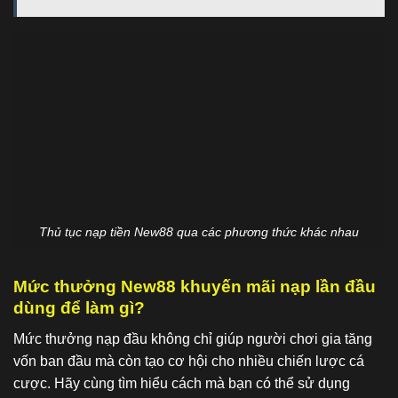
Thủ tục nạp tiền New88 qua các phương thức khác nhau
Mức thưởng New88 khuyến mãi nạp lần đầu
dùng để làm gì?
Mức thưởng nạp đầu không chỉ giúp người chơi gia tăng
vốn ban đầu mà còn tạo cơ hội cho nhiều chiến lược cá
cược. Hãy cùng tìm hiểu cách mà bạn có thể sử dụng