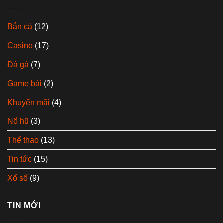
Bắn cá
(12)
Casino
(17)
Đá gà
(7)
Game bài
(2)
Khuyến mãi
(4)
Nổ hũ
(3)
Thể thao
(13)
Tin tức
(15)
Xổ số
(9)
TIN MỚI