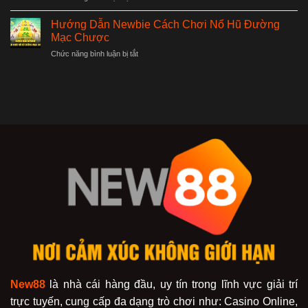
Mẹo
New88
Hấp
Hay
Khuyến
Dẫn
Hướng Dẫn Newbie Cách Chơi Nổ Hũ Đường
Đơn
Mãi
Cho
Mạc Chược
Giản
Nạp
Tân
ở
Chức năng bình luận bị tắt
Lần
Thủ
Hướng
Đầu
Mới
Dẫn
–
Tham
Newbie
Ưu
Gia
Cách
Đãi
Chơi
Cho
Nổ
Giao
Hũ
Dịch
Đường
Vào
Mạc
Vốn
Chược
New88
là nhà cái hàng đầu, uy tín trong lĩnh vực giải trí
trực tuyến, cung cấp đa dạng trò chơi như: Casino Online,