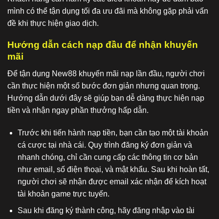
mình có thể tận dụng tối đa ưu đãi mà không gặp phải vấn
đề khi thực hiện giao dịch.
Hướng dẫn cách nạp đầu để nhận khuyến
mãi
Để tận dụng New88 khuyến mãi nạp lần đầu, người chơi
cần thực hiện một số bước đơn giản nhưng quan trọng.
Hướng dẫn dưới đây sẽ giúp bạn dễ dàng thực hiện nạp
tiền và nhận ngay phần thưởng hấp dẫn.
Trước khi tiến hành nạp tiền, bạn cần tạo một tài khoản
cá cược tại nhà cái. Quy trình đăng ký đơn giản và
nhanh chóng, chỉ cần cung cấp các thông tin cơ bản
như email, số điện thoại, và mật khẩu. Sau khi hoàn tất,
người chơi sẽ nhận được email xác nhận để kích hoạt
tài khoản game trực tuyến.
Sau khi đăng ký thành công, hãy đăng nhập vào tài