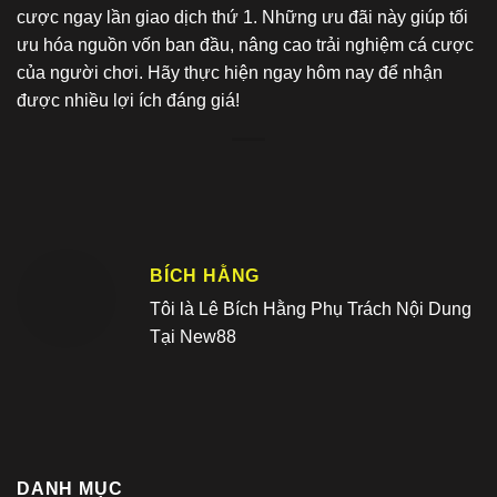
cược ngay lần giao dịch thứ 1. Những ưu đãi này giúp tối
ưu hóa nguồn vốn ban đầu, nâng cao trải nghiệm cá cược
của người chơi. Hãy thực hiện ngay hôm nay để nhận
được nhiều lợi ích đáng giá!
BÍCH HẰNG
Tôi là Lê Bích Hằng Phụ Trách Nội Dung
Tại New88
DANH MỤC