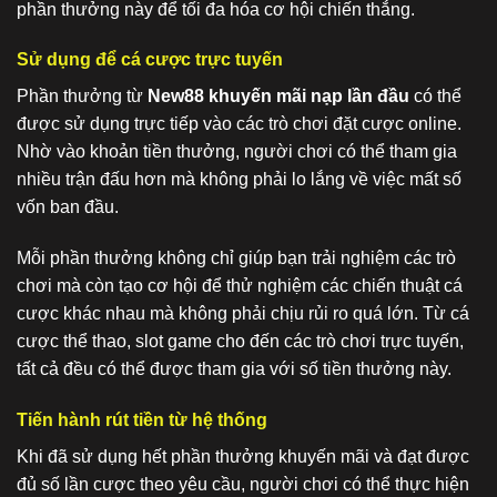
phần thưởng này để tối đa hóa cơ hội chiến thắng.
Sử dụng để cá cược trực tuyến
Phần thưởng từ
New88 khuyến mãi nạp lần đầu
có thể
được sử dụng trực tiếp vào các trò chơi đặt cược online.
Nhờ vào khoản tiền thưởng, người chơi có thể tham gia
nhiều trận đấu hơn mà không phải lo lắng về việc mất số
vốn ban đầu.
Mỗi phần thưởng không chỉ giúp bạn trải nghiệm các trò
chơi mà còn tạo cơ hội để thử nghiệm các chiến thuật cá
cược khác nhau mà không phải chịu rủi ro quá lớn. Từ cá
cược thể thao, slot game cho đến các trò chơi trực tuyến,
tất cả đều có thể được tham gia với số tiền thưởng này.
Tiến hành rút tiền từ hệ thống
Khi đã sử dụng hết phần thưởng khuyến mãi và đạt được
đủ số lần cược theo yêu cầu, người chơi có thể thực hiện