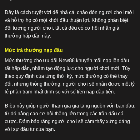
Đây là cách tuyệt vời để nhà cái chào đón người chơi mới
và hỗ trợ họ có một khởi đầu thuận lợi. Không phân biệt
đối tượng người chơi, tất cả đều có cơ hội nhận giải
thưởng hấp dẫn này.
Mức trả thưởng nạp đầu
Mức thưởng cho ưu đãi New88 khuyến mãi nạp lần đầu
rất hấp dẫn, nhằm tạo động lực cho người chơi mới. Tùy
theo quy định của từng thời kỳ, mức thưởng có thể thay
đổi, nhưng thông thường, người chơi sẽ nhận được một tỷ
lệ phần trăm nhất định so với số tiền nạp đầu tiên.
Điều này giúp người tham gia gia tăng nguồn vốn ban đầu,
từ đó nâng cao cơ hội thắng lớn trong các trận đấu cá
cược. Đảm bảo rằng người chơi sẽ cảm thấy xứng đáng
với sự đầu tư của bạn.