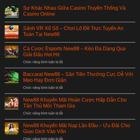
Sự Khác Nhau Giữa Casino Truyền Thống Và
Casino Online
Sảnh VR Xổ Số – Chơi Lô Đề Trực Tuyến An
Toàn Tại New88
Cá Cược Esports New88 – Kèo Đa Dạng Qua
Giải Đấu Hot Hit
ở
Chức năng bình luận bị tắt
Cá
Cược
Baccarat New88 – Săn Tiền Thưởng Cực Dễ Với
Esports
Mẹo Hay Đơn Giản
New88
ở
Chức năng bình luận bị tắt
–
Baccarat
Kèo
New88
Đa
New88 Khuyến Mãi Hoàn Cược Hấp Dẫn Cho
–
Dạng
Tân Thủ Mới Tham Gia
Săn
Qua
ở
Chức năng bình luận bị tắt
Tiền
Giải
New88
Thưởng
Đấu
Khuyến
Cực
New88 Khuyến Mãi Nạp Lần Đầu – Ưu Đãi Cho
Hot
Mãi
Dễ
Giao Dịch Vào Vốn
Hit
Hoàn
Với
ở
Chức năng bình luận bị tắt
Cược