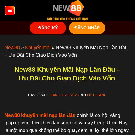
Bỏ
qua
nội
dung
ĐĂNG KÝ
ĐĂNG NHẬP
New88
»
Khuyến mãi
»
New88 Khuyến Mãi Nạp Lần Đầu
– Ưu Đãi Cho Giao Dịch Vào Vốn
New88 Khuyến Mãi Nạp Lần Đầu –
Ưu Đãi Cho Giao Dịch Vào Vốn
ĐĂNG VÀO
THÁNG 7 25, 2026
BỞI
BÍCH HẰNG
New88 khuyến mãi nạp lần đầu
chính là cơ hội vàng
giúp người chơi khởi đầu suôn sẻ và đầy hứng khởi. Đây
là một món quà không thể bỏ qua, đem lại lợi thế lớn ngay