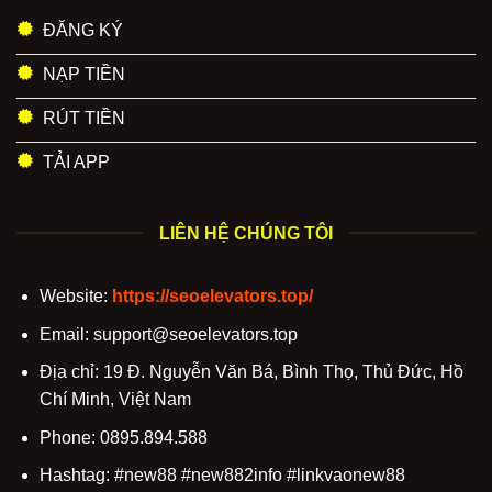
ĐĂNG KÝ
NẠP TIỀN
RÚT TIỀN
TẢI APP
LIÊN HỆ CHÚNG TÔI
Website:
https://seoelevators.top/
Email:
support@seoelevators.top
Địa chỉ: 19 Đ. Nguyễn Văn Bá, Bình Thọ, Thủ Đức, Hồ
Chí Minh, Việt Nam
Phone: 0895.894.588
Hashtag: #new88 #new882info #linkvaonew88