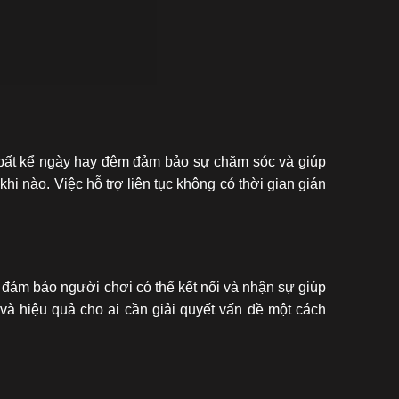
t bất kể ngày hay đêm đảm bảo sự chăm sóc và giúp
hi nào. Việc hỗ trợ liên tục không có thời gian gián
đảm bảo người chơi có thể kết nối và nhận sự giúp
 và hiệu quả cho ai cần giải quyết vấn đề một cách