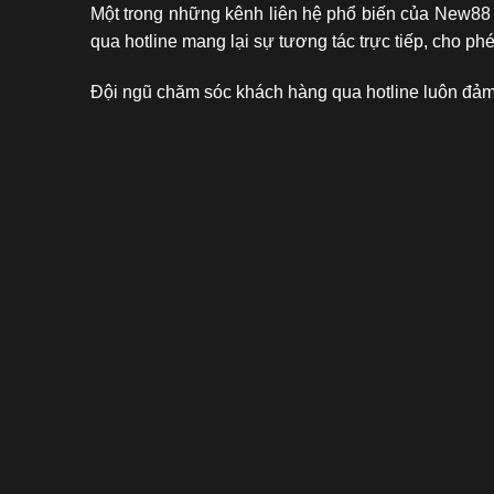
Một trong những kênh liên hệ phổ biến của New88 l
qua hotline mang lại sự tương tác trực tiếp, cho ph
Đội ngũ chăm sóc khách hàng qua hotline luôn đảm 