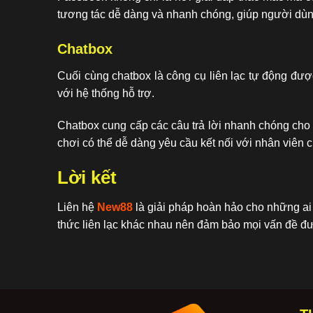
tương tác dễ dàng và nhanh chóng, giúp người dùn
Chatbox
Cuối cùng chatbox là công cụ liên lạc tự động được
với hệ thống hỗ trợ.
Chatbox cung cấp các câu trả lời nhanh chóng cho 
chơi có thể dễ dàng yêu cầu kết nối với nhân viên 
Lời kết
Liên hệ
New88
là giải pháp hoàn hảo cho những ai 
thức liên lạc khác nhau nên đảm bảo mọi vấn đề đ