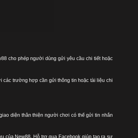
88 cho phép người dùng gửi yêu cầu chi tiết hoặc
 các trường hợp cần gửi thông tin hoặc tài liệu chi
ao diện thân thiện người chơi có thể gửi tin nhắn
 vụ của New88. Hỗ trợ qua Facebook giúp tạo ra sự