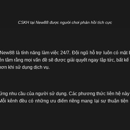
CSKH tại New88 được người chơi phản hồi tích cực
 New88 là tính năng làm việc 24/7. Đội ngũ hỗ trợ luôn có mặ
n tâm rằng mọi vấn đề sẽ được giải quyết ngay lập tức, bất kể k
hơn khi sử dụng dịch vụ.
ứng nhu cầu của người sử dụng. Các phương thức liên hệ này 
 Mỗi kênh đều có những ưu điểm riêng mang lại sự thuận tiện