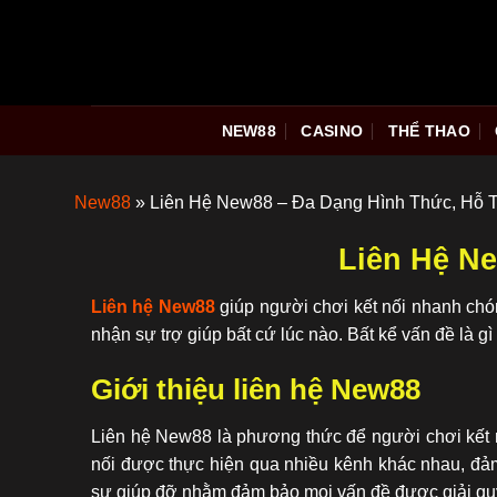
Bỏ
qua
nội
dung
NEW88
CASINO
THỂ THAO
New88
»
Liên Hệ New88 – Đa Dạng Hình Thức, Hỗ T
Liên Hệ Ne
Liên hệ New88
giúp người chơi kết nối nhanh chón
nhận sự trợ giúp bất cứ lúc nào. Bất kể vấn đề là 
Giới thiệu liên hệ New88
Liên hệ New88 là phương thức để người chơi kết nối
nối được thực hiện qua nhiều kênh khác nhau, đả
sự giúp đỡ nhằm đảm bảo mọi vấn đề được giải quy