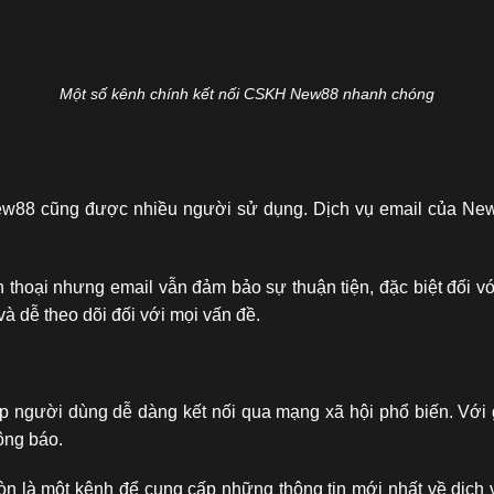
Một số kênh chính kết nối CSKH New88 nhanh chóng
New88 cũng được nhiều người sử dụng. Dịch vụ email của New
thoại nhưng email vẫn đảm bảo sự thuận tiện, đặc biệt đối với
 và dễ theo dõi đối với mọi vấn đề.
 người dùng dễ dàng kết nối qua mạng xã hội phổ biến. Với gi
hông báo.
òn là một kênh để cung cấp những thông tin mới nhất về dịch