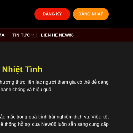
ĐĂNG KÝ
ĐĂNG NHẬP
MÃI
TIN TỨC
LIÊN HỆ NEW88
 Nhiệt Tình
phương thức liên lạc người tham gia có thể dễ dàng
 nhanh chóng và hiệu quả.
c mắc trong quá trình trải nghiệm dịch vụ. Việc kết
Hệ thống hỗ trợ của New88 luôn sẵn sàng cung cấp