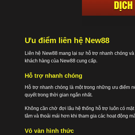
Ưu điểm liên hệ New88
Liên hệ New88 mang lại sự hỗ trợ nhanh chóng và t
khách hàng của New88 cung cấp.
Hỗ trợ nhanh chóng
Hỗ trợ nhanh chóng là một trong những ưu điểm n
quyết trong thời gian ngắn nhất.
Không cần chờ đợi lâu hệ thống hỗ trợ luôn có mặt 
tâm và thoải mái hơn khi tham gia các hoạt động 
Vô vàn hình thức