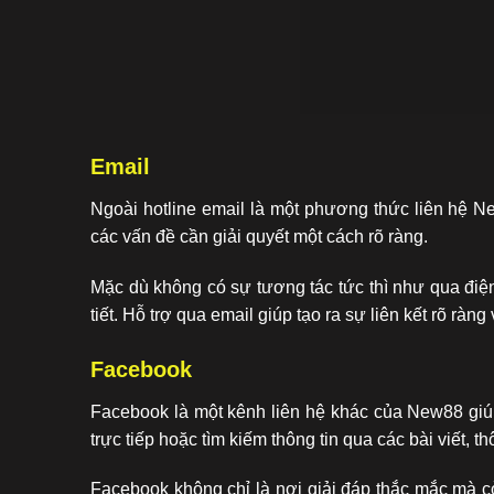
Email
Ngoài hotline email là một phương thức liên hệ 
các vấn đề cần giải quyết một cách rõ ràng.
Mặc dù không có sự tương tác tức thì như qua điện 
tiết. Hỗ trợ qua email giúp tạo ra sự liên kết rõ ràng
Facebook
Facebook là một kênh liên hệ khác của New88 giúp
trực tiếp hoặc tìm kiếm thông tin qua các bài viết, t
Facebook không chỉ là nơi giải đáp thắc mắc mà c