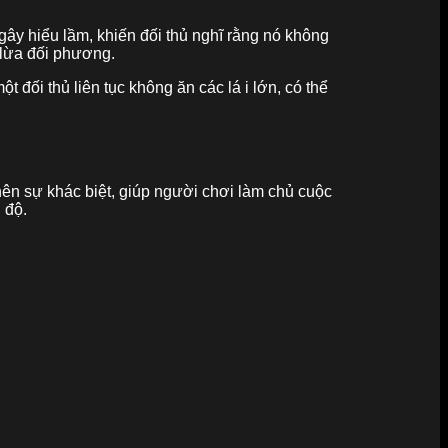
gây hiểu lầm, khiến đối thủ nghĩ rằng nó không
 lừa đối phương.
đối thủ liên tục không ăn các lá i lớn, có thể
ên sự khác biệt, giúp người chơi làm chủ cuộc
 độ.