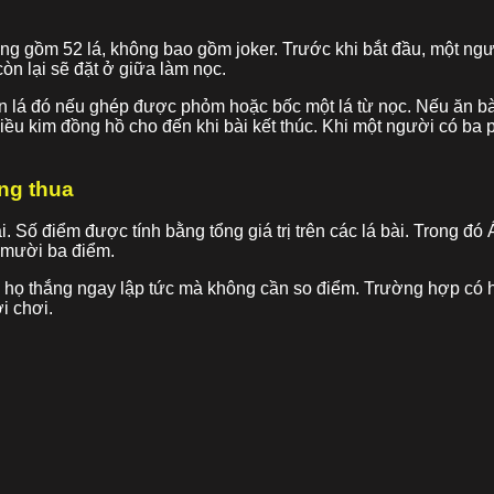
ng gồm 52 lá, không bao gồm joker. Trước khi bắt đầu, một ng
òn lại sẽ đặt ở giữa làm nọc.
 ăn lá đó nếu ghép được phỏm hoặc bốc một lá từ nọc. Nếu ăn b
hiều kim đồng hồ cho đến khi bài kết thúc. Khi một người có ba 
ng thua
. Số điểm được tính bằng tổng giá trị trên các lá bài. Trong đó Á
à mười ba điểm.
m, họ thắng ngay lập tức mà không cần so điểm. Trường hợp có h
i chơi.