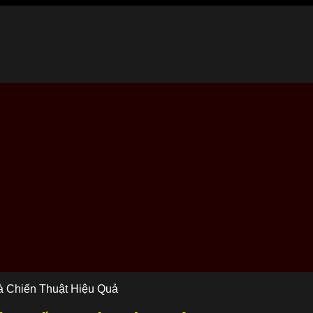
 Chiến Thuật Hiệu Quả