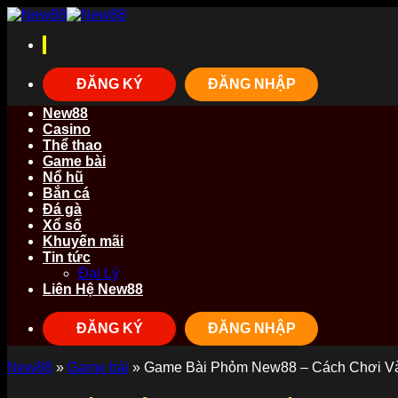
Bỏ
qua
nội
dung
ĐĂNG KÝ
ĐĂNG NHẬP
New88
Casino
Thể thao
Game bài
Nổ hũ
Bắn cá
Đá gà
Xổ số
Khuyến mãi
Tin tức
Đại Lý
Liên Hệ New88
ĐĂNG KÝ
ĐĂNG NHẬP
New88
»
Game bài
»
Game Bài Phỏm New88 – Cách Chơi Và