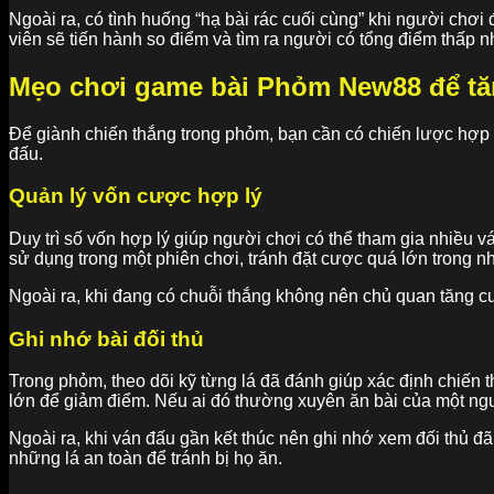
Ngoài ra, có tình huống “hạ bài rác cuối cùng” khi người chơi 
viên sẽ tiến hành so điểm và tìm ra người có tổng điểm thấp n
Mẹo chơi game bài Phỏm New88 để tăn
Để giành chiến thắng trong phỏm, bạn cần có chiến lược hợp lý
đấu.
Quản lý vốn cược hợp lý
Duy trì số vốn hợp lý giúp người chơi có thể tham gia nhiều v
sử dụng trong một phiên chơi, tránh đặt cược quá lớn trong n
Ngoài ra, khi đang có chuỗi thắng không nên chủ quan tăng cư
Ghi nhớ bài đối thủ
Trong phỏm, theo dõi kỹ từng lá đã đánh giúp xác định chiến thu
lớn để giảm điểm. Nếu ai đó thường xuyên ăn bài của một ngư
Ngoài ra, khi ván đấu gần kết thúc nên ghi nhớ xem đối thủ đ
những lá an toàn để tránh bị họ ăn.