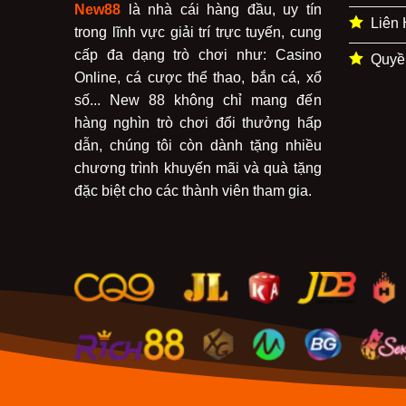
New88
là nhà cái hàng đầu, uy tín
Liên
trong lĩnh vực giải trí trực tuyến, cung
cấp đa dạng trò chơi như: Casino
Quyề
Online, cá cược thể thao, bắn cá, xổ
số... New 88 không chỉ mang đến
hàng nghìn trò chơi đổi thưởng hấp
dẫn, chúng tôi còn dành tặng nhiều
chương trình khuyến mãi và quà tặng
đặc biệt cho các thành viên tham gia.