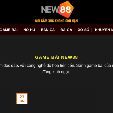
GAME BÀI
NỔ HŨ
BẮN CÁ
ĐÁ GÀ
XỔ SỐ
KHUYẾN 
GAME BÀI
NEW88
độc đáo, với công nghệ đồ họa tiên tiến. Sảnh game bài của nh
đáng kinh ngạc.
23
Th2