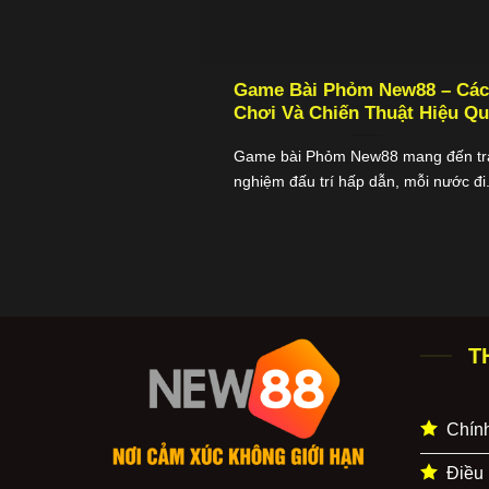
Game Bài Phỏm New88 – Cá
Chơi Và Chiến Thuật Hiệu Q
Game bài Phỏm New88 mang đến tr
nghiệm đấu trí hấp dẫn, mỗi nước đi.
T
Chín
Điều