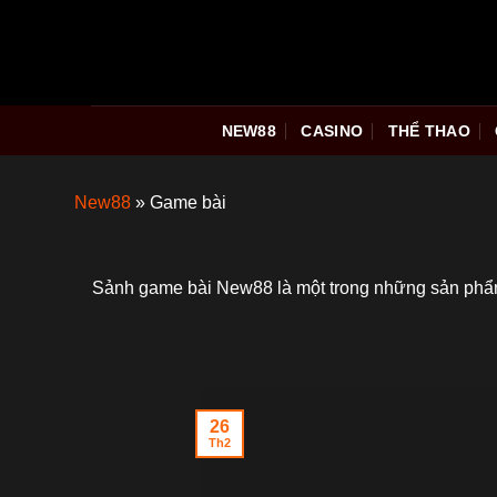
Bỏ
qua
nội
dung
NEW88
CASINO
THỂ THAO
New88
»
Game bài
Sảnh game bài New88 là một trong những sản phẩm 
26
Th2