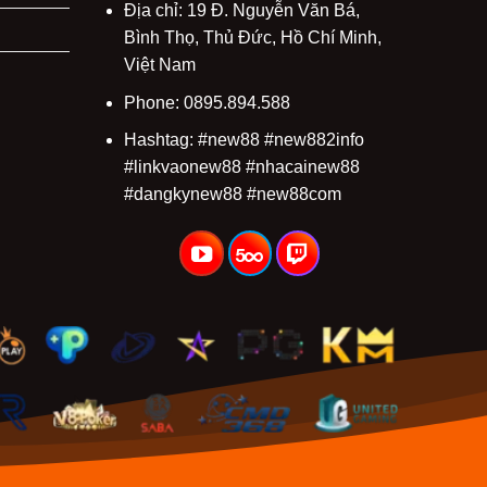
Địa chỉ: 19 Đ. Nguyễn Văn Bá,
Bình Thọ, Thủ Đức, Hồ Chí Minh,
Việt Nam
Phone: 0895.894.588
Hashtag: #new88 #new882info
#linkvaonew88 #nhacainew88
#dangkynew88 #new88com