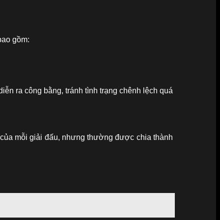
 bao gồm:
diễn ra công bằng, tránh tình trạng chênh lệch quá
nh của mỗi giải đấu, nhưng thường được chia thành