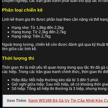
chuyên nghiệp, các trận giao tranh phải tuân thủ quy tắc rõ rà
Phân loại chiến kê
Linh kê tham gia thi được phân loại theo cân nặng và thể tr
Hạng nhẹ: Từ 1,8kg đến 2,2kg
Hạng trung: Từ 2,3kg đến 2,7kg
Hạng nặng: Trên 2,7kg
Ngoài trọng lượng, chiến kê còn được đánh giá qua kỹ thuật th
lớn giữa các linh kê.
Thời lượng thi
Thời gian thi là một yếu tố quan trọng trong quy tắc thi đá 
các hiệp. Trong các trận giao tranh chính thức, thời gian thi
Hiệp đấu: Mỗi hiệp thường kéo dài từ 3 đến 5 phút.
Giờ nghỉ giữa hiệp: Sau mỗi hiệp, sẽ có khoảng thời gia
Số hiệp: Tổng số hiệp thi thường là 3 hiệp, nhưng trong m
Xem Thêm
Sảnh WS168 Đá Gà Uy Tín Cập Nhật Kèo C