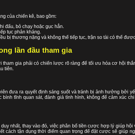
ạng của chiến kê, bao gồm:
hi đấu, bỏ chạy hoặc gục hẳn.
iếp tục phản kháng.
ều bị thương nặng và không thể tiếp tục, trận so tài có thể đượ
rong lần đầu tham gia
ười tham gia phải có chiến lược rõ ràng để tối ưu hóa cơ hội t
u tiên.
 viên đưa ra quyết định sáng suốt và tránh bị ảnh hưởng bởi 
ệc bình tĩnh quan sát, đánh giá tình hình, không để cảm xúc ch
y nhất, thay vào đó, việc phân bổ tiền cược hợp lý giúp hội vi
Biết cách tận dụng thời điểm quan trọng để đặt cược sẽ giúp ng