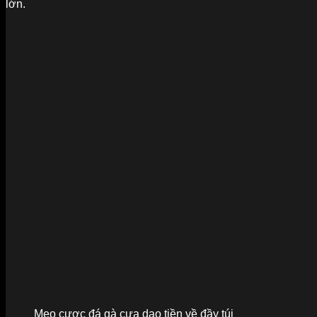
lớn.
Mẹo cược đá gà cựa dao tiền về đầy túi