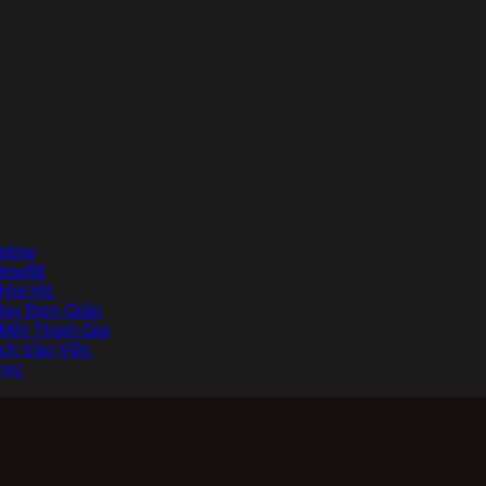
nline
 New88
Hot Hit
Hay Đơn Giản
Mới Tham Gia
ịch Vào Vốn
ược