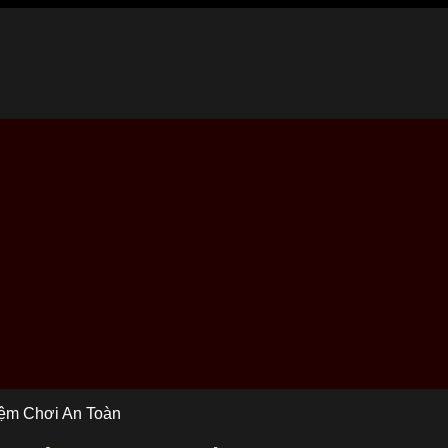
ệm Chơi An Toàn