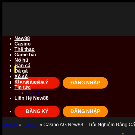
Bỏ
qua
nội
dung
New88
Casino
Thể thao
Game bài
Nổ hũ
Bắn cá
Đá gà
Xổ số
Khuyến mãi
ĐĂNG KÝ
ĐĂNG NHẬP
Tin tức
Đại Lý
Liên Hệ New88
ĐĂNG KÝ
ĐĂNG NHẬP
New88
»
Casino
»
Casino AG New88 – Trải Nghiệm Đẳng C