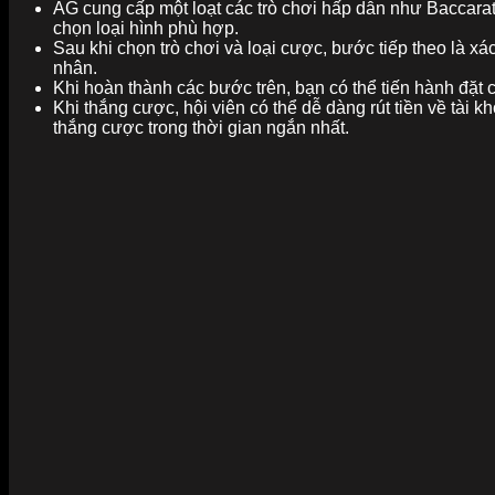
AG cung cấp một loạt các trò chơi hấp dẫn như Baccarat,
chọn loại hình phù hợp.
Sau khi chọn trò chơi và loại cược, bước tiếp theo là x
nhân.
Khi hoàn thành các bước trên, bạn có thể tiến hành đặt
Khi thắng cược, hội viên có thể dễ dàng rút tiền về tà
thắng cược trong thời gian ngắn nhất.