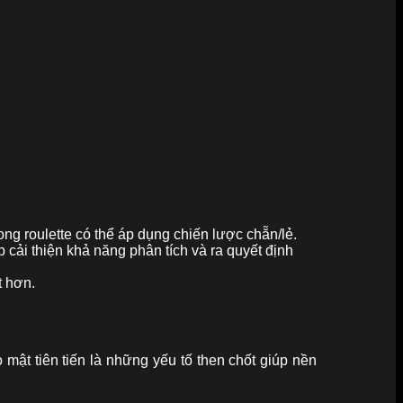
ong roulette có thể áp dụng chiến lược chẵn/lẻ.
cải thiện khả năng phân tích và ra quyết định
t hơn.
mật tiên tiến là những yếu tố then chốt giúp nền