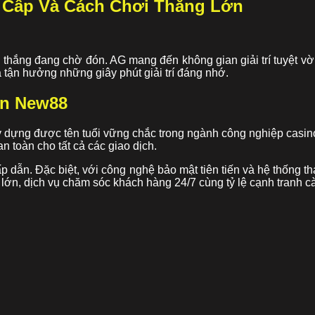
 Cấp Và Cách Chơi Thắng Lớn
n thắng đang chờ đón. AG mang đến không gian giải trí tuyệt v
tận hưởng những giây phút giải trí đáng nhớ.
ên New88
dựng được tên tuổi vững chắc trong ngành công nghiệp casino
n toàn cho tất cả các giao dịch.
 dẫn. Đặc biệt, với công nghệ bảo mật tiên tiến và hệ thống th
lớn, dịch vụ chăm sóc khách hàng 24/7 cùng tỷ lệ cạnh tranh c